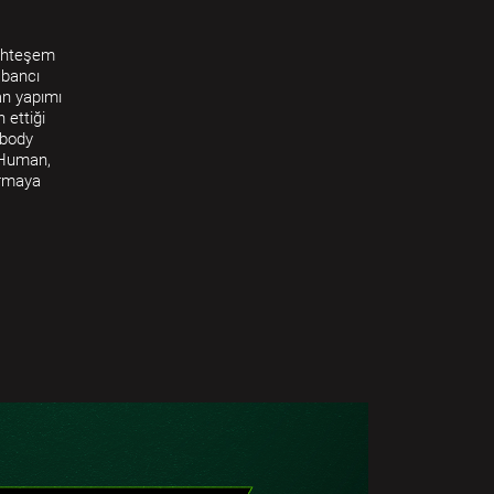
Muhteşem
abancı
an yapımı
 ettiği
obody
t Human,
ırmaya