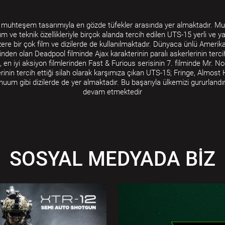
muhteşem tasarımıyla en gözde tüfekler arasında yer almaktadır. 
ım ve teknik özellikleriyle birçok alanda tercih edilen UTS-15 yerli ve y
ere bir çok film ve dizilerde de kullanılmaktadır. Dünyaca ünlü Amerik
rinden olan Deadpool filminde Ajax karakterinin paralı askerlerinin tercih
h, en iyi aksiyon filmlerinden Fast & Furious serisinin 7. filminde Mr. N
rinin tercih ettiği silah olarak karşımıza çıkan UTS-15; Fringe, Almos
nuum gibi dizilerde de yer almaktadır. Bu başarıyla ülkemizi gururland
devam etmektedir
SOSYAL MEDYADA BİZ