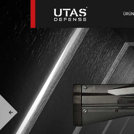
TAB
ÜRÜN
9 M