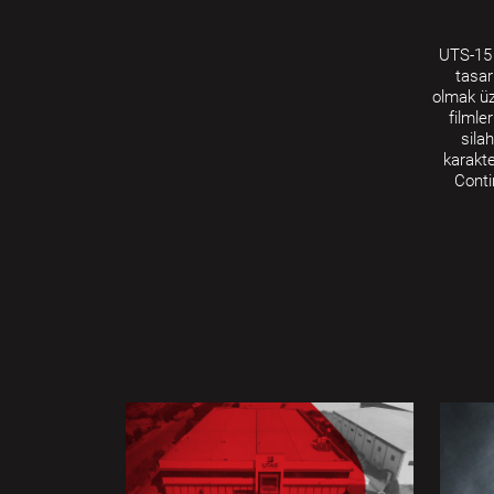
UTS-15 
tasar
olmak üz
filmle
sila
karakte
Conti