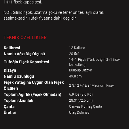
14+1 fişek kapasitesi.
NOT: Silindir şok, uzatma şoku ve fener ünitesi ayrı olarak
satılmaktadır. Tüfek fiyatına dahil değildir.
TEKNİK ÖZELLİKLER
Kalibresi
12 Kalibre
Namlu Ağzı Diş Ölçüsü
20.5x1
14+1 Fişek (Türkiye için 2+1 fişek
Tüfeğin Fişek Kapasitesi
kapasitesi)
Dizayn
Bullpup Dizayn
Namlu Uzunluğu
49.8 cm
Fişek Yatağına Uygun Olan Fişek
2 ½”, 2 ¾” & 3” Magnum Fişek
Ölçüleri
Toplam Ağırlık (Fişek Olmadan)
6.9 lbs (3.6 Kg)
Toplam Uzunluk
28.3" (72.5 cm)
Çanta
Canvas Kumaş Çanta
Üretici
Utaş Defense