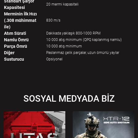
Standart Şarjör
20 mermi kapasiteli
Kapasitesi
Merminin İlk Hızı
(.308 mühimmat
830 m/s
ile)
Atım Sürati
Dakikada yaklaşık 800-1000 RPM
Namlu Ömrü
10 000 atış minimum (QPQ kaplanmış namlu)
Parça Ömrü
10 000 atış minimum
Diğer
Paslanmaz çelik parçalar, uzun ömürlü yaylar
Susturucu
Opsiyonel
SOSYAL MEDYADA BİZ