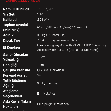
TEKNİK ÖZELLİKLER
Namlu Uzunluğu
16”, 18”, 20”
Yiv Seti
1:10
Kalibresi
.308 WIN
Toplam Uzunluk
91 cm / 98 cm (Min/Max) 16” namlu ile
(Min/Max)
Ağırlık
3.5 kg (16” namlu ile)
Dipçik Tipi
7 farklı pozisyona ayarlanabilir
Free floating KeyMod with MIL-STD M1913 Picatinny
El Kundağı
Accessory Tek Rail STD (Dörtlü Rail Opsiyonel)
Şarjör Olmadan
19 cm
Yüksekliği
Genişliği
7 cm
Çalışma Prensibi
Çek Bırak (Tek Atışlı)
Forward Assist
Var
Tetik Düşürme
3.5 kg – 4.5 kg
Ağırlığı
Ateşleme
Emniyet, Ateş
Seçenekleri
Askı Kayışı Takma
QD dipçiğin iki tarafında
Noktaları