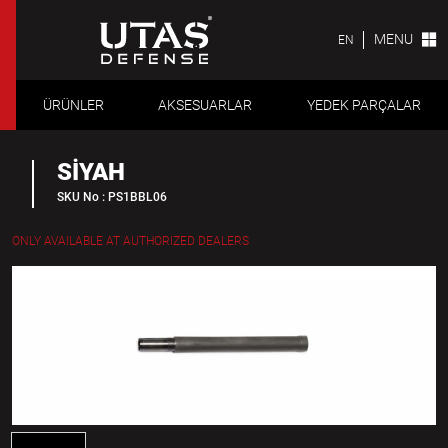
MENU
EN
ÜRÜNLER
AKSESUARLAR
YEDEK PARÇALAR
SİYAH
SKU No : PS1BBL06
ONLY AVAILABLE AT AUTHORIZED DEALERS