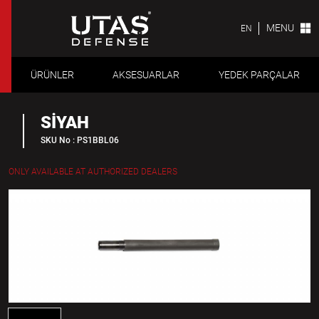
MENU
EN
ÜRÜNLER
AKSESUARLAR
YEDEK PARÇALAR
SİYAH
SKU No : PS1BBL06
ONLY AVAILABLE AT AUTHORIZED DEALERS