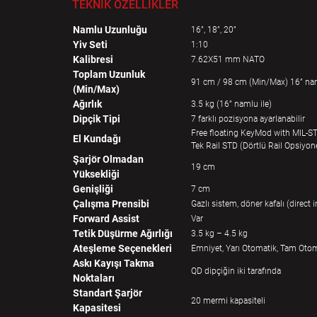
TEKNİK ÖZELLİKLER
Namlu Uzunluğu
16”, 18”, 20”
Yiv Seti
1:10
Kalibresi
7.62X51 mm NATO
Toplam Uzunluk
91 cm / 98 cm (Min/Max) 16” nam
(Min/Max)
Ağırlık
3.5 kg (16” namlu ile)
Dipçik Tipi
7 farklı pozisyona ayarlanabilir
Free floating KeyMod with MIL-S
El Kundağı
Tek Rail STD (Dörtlü Rail Opsiyon
Şarjör Olmadan
19 cm
Yüksekliği
Genişliği
7 cm
Çalışma Prensibi
Gazlı sistem, döner kafalı (direc
Forward Assist
Var
Tetik Düşürme Ağırlığı
3.5 kg – 4.5 kg
Ateşleme Seçenekleri
Emniyet, Yarı Otomatik, Tam Oto
Askı Kayışı Takma
QD dipçiğin iki tarafında
Noktaları
Standart Şarjör
20 mermi kapasiteli
Kapasitesi