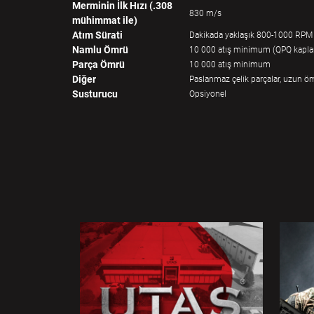
Merminin İlk Hızı (.308
830 m/s
mühimmat ile)
Atım Sürati
Dakikada yaklaşık 800-1000 RPM
Namlu Ömrü
10 000 atış minimum (QPQ kapl
Parça Ömrü
10 000 atış minimum
Diğer
Paslanmaz çelik parçalar, uzun öm
Susturucu
Opsiyonel