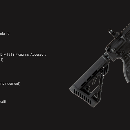
lu ile
TD M1913 Picatinny Accessory
el)
t impingement)
matik