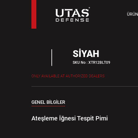
TAB
ÜRÜN
9 M
SİYAH
SKU No : XTR12BLT09
ONLY AVAILABLE AT AUTHORIZED DEALERS
GENEL BİLGİLER
Ateşleme İğnesi Tespit Pimi