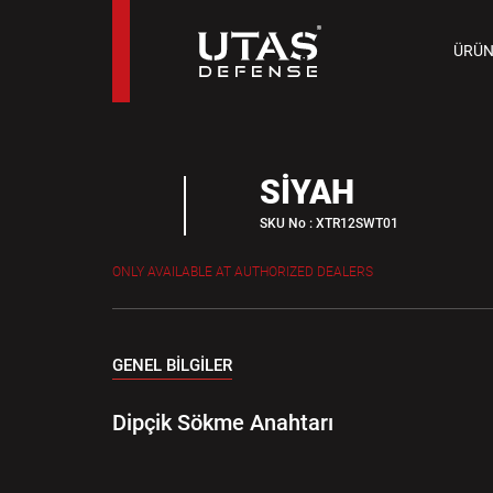
TAB
ÜRÜN
9 M
SİYAH
SKU No : XTR12SWT01
ONLY AVAILABLE AT AUTHORIZED DEALERS
GENEL BİLGİLER
Dipçik Sökme Anahtarı