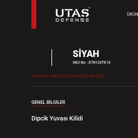
TAB
ÜRÜN
9 M
SİYAH
SKU No : XTR12STK10
ONLY AVAILABLE AT AUTHORIZED DEALERS
GENEL BİLGİLER
Dipcik Yuvası Kilidi