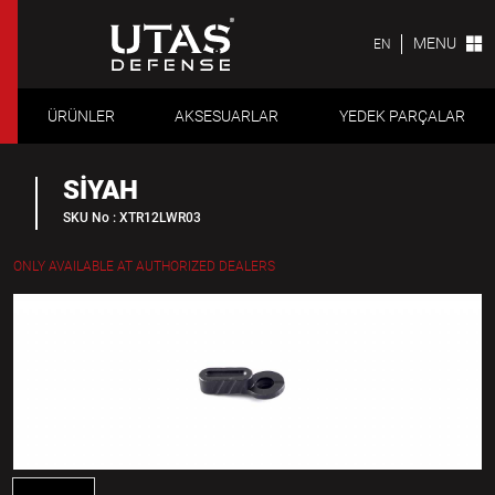
MENU
EN
ÜRÜNLER
AKSESUARLAR
YEDEK PARÇALAR
SİYAH
SKU No : XTR12LWR03
ONLY AVAILABLE AT AUTHORIZED DEALERS