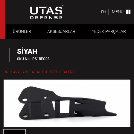
MENU
EN
ÜRÜNLER
AKSESUARLAR
YEDEK PARÇALAR
SİYAH
SKU No : PS1REC08
ONLY AVAILABLE AT AUTHORIZED DEALERS