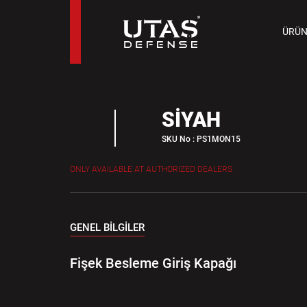
TAB
ÜRÜN
9 M
SİYAH
SKU No : PS1MON15
ONLY AVAILABLE AT AUTHORIZED DEALERS
GENEL BİLGİLER
Fişek Besleme Giriş Kapağı