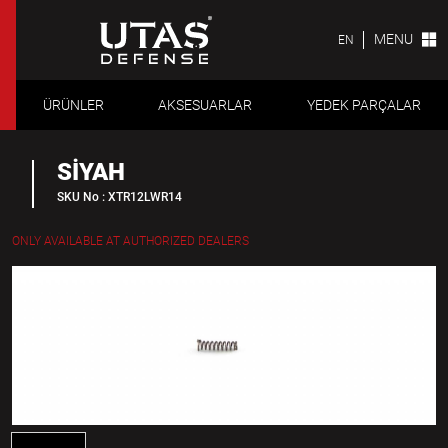
MENU
EN
ÜRÜNLER
AKSESUARLAR
YEDEK PARÇALAR
SİYAH
SKU No : XTR12LWR14
ONLY AVAILABLE AT AUTHORIZED DEALERS