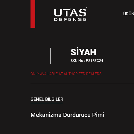
TAB
ÜRÜN
9 M
SİYAH
SKU No : PS1REC24
ONLY AVAILABLE AT AUTHORIZED DEALERS
GENEL BİLGİLER
Mekanizma Durdurucu Pimi