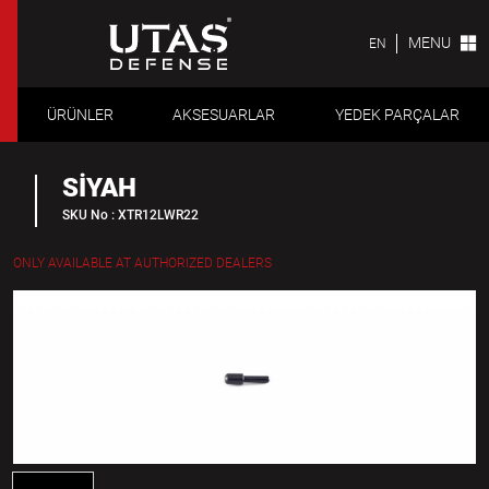
MENU
EN
ÜRÜNLER
AKSESUARLAR
YEDEK PARÇALAR
SİYAH
SKU No : XTR12LWR22
ONLY AVAILABLE AT AUTHORIZED DEALERS