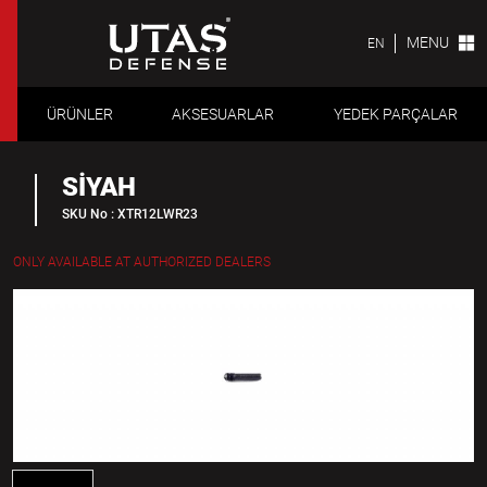
MENU
EN
ÜRÜNLER
AKSESUARLAR
YEDEK PARÇALAR
SİYAH
SKU No : XTR12LWR23
ONLY AVAILABLE AT AUTHORIZED DEALERS