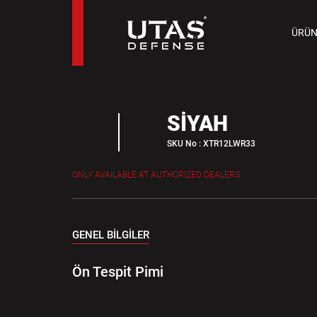
TAB
ÜRÜN
9 M
SİYAH
SKU No : XTR12LWR33
ONLY AVAILABLE AT AUTHORIZED DEALERS
GENEL BİLGİLER
Ön Tespit Pimi