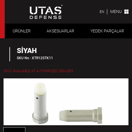
MENU
EN
ÜRÜNLER
AKSESUARLAR
YEDEK PARÇALAR
SİYAH
SKU No : XTR12STK11
ONLY AVAILABLE AT AUTHORIZED DEALERS