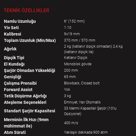
TEKNİK ÖZELLİKLER
Namlu Uzunluğu
6” (152 mm)
Yiv Seti
1:10
Kalibresi
9x19 mm
Toplam Uzunluk (Min/Max)
370 mm / 570 mm
2 kg (katlanır dipçik olmadan) 2,4 kg
Ağırlık
(katlanır dipçik ile)
Dipçik Tipi
Katlanır Dipçik
El Kundağı
Monoblok gövde
Şarjör Olmadan Yüksekliği
200 mm
Genişliği
65 mm
Çalışma Prensibi
Blowback, Closed bolt
Forward Assist
Yok
Tetik Düşürme Ağırlığı
3 kg
Ateşleme Seçenekleri
Emniyet, Yarı Otomatik
33 Mermi Kapasiteli Şarjör (10’lu
Standart Şarjör Kapasitesi
Opsiyonel)
Merminin İlk Hızı (9mm
400 m/s
mühimmat ile)
Atım Sürati
Yaklaşık dakikada 900 atım