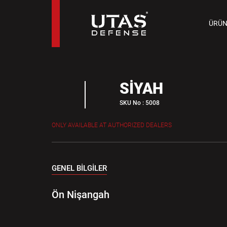
TAB
ÜRÜN
9 M
SIYAH
SKU No : 5008
ONLY AVAILABLE AT AUTHORIZED DEALERS
GENEL BİLGİLER
Ön Nişangah