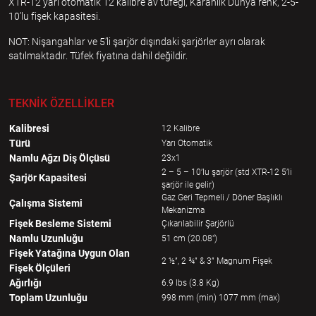
XTR-12 yarı otomatik 12 kalibre av tüfeği, Karanlık Dünya renk, 2-5-
10’lu fişek kapasitesi.
NOT: Nişangahlar ve 5’li şarjör dışındaki şarjörler ayrı olarak
satılmaktadır. Tüfek fiyatına dahil değildir.
TEKNİK ÖZELLİKLER
Kalibresi
12 Kalibre
Türü
Yarı Otomatik
Namlu Ağzı Diş Ölçüsü
23x1
2 – 5 – 10’lu şarjör (std XTR-12 5’li
Şarjör Kapasitesi
şarjör ile gelir)
Gaz Geri Tepmeli / Döner Başlıklı
Çalışma Sistemi
Mekanizma
Fişek Besleme Sistemi
Çıkarılabilir Şarjörlü
Namlu Uzunluğu
51 cm (20.08")
Fişek Yatağına Uygun Olan
2 ½”, 2 ¾” & 3” Magnum Fişek
Fişek Ölçüleri
Ağırlığı
6.9 lbs (3.8 Kg)
Toplam Uzunluğu
998 mm (min) 1077 mm (max)