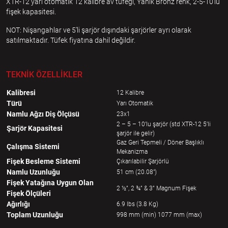
XTR-12 yarı otomatik 12 kalibre av tüfeği, Yanık Bronz renk, 2-5-10’lu
fişek kapasitesi.
NOT: Nişangahlar ve 5’li şarjör dışındaki şarjörler ayrı olarak
satılmaktadır. Tüfek fiyatına dahil değildir.
TEKNİK ÖZELLİKLER
Kalibresi
12 Kalibre
Türü
Yarı Otomatik
Namlu Ağzı Diş Ölçüsü
23x1
2 – 5 – 10’lu şarjör (std XTR-12 5’li
Şarjör Kapasitesi
şarjör ile gelir)
Gaz Geri Tepmeli / Döner Başlıklı
Çalışma Sistemi
Mekanizma
Fişek Besleme Sistemi
Çıkarılabilir Şarjörlü
Namlu Uzunluğu
51 cm (20.08")
Fişek Yatağına Uygun Olan
2 ½”, 2 ¾” & 3” Magnum Fişek
Fişek Ölçüleri
Ağırlığı
6.9 lbs (3.8 Kg)
Toplam Uzunluğu
998 mm (min) 1077 mm (max)