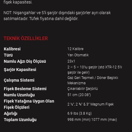
fişek kapasitesi.
NOT: Nişangahlar ve 5’li şarjör dışındaki şarjörler ayrı olarak
satılmaktadır. Tüfek fiyatına dahil değildir.
TEKNİK ÖZELLİKLER
Kalibresi
12 Kalibre
Türü
Yarı Otomatik
Namlu Ağzı Diş Ölçüsü
23x1
2 – 5 – 10’lu şarjör (std XTR-12 5’li
Şarjör Kapasitesi
şarjör ile gelir)
Gaz Geri Tepmeli / Döner Başlıklı
Çalışma Sistemi
Mekanizma
Fişek Besleme Sistemi
Çıkarılabilir Şarjörlü
Namlu Uzunluğu
51 cm (20.08")
Fişek Yatağına Uygun Olan
2 ½”, 2 ¾” & 3” Magnum Fişek
Fişek Ölçüleri
Ağırlığı
6.9 lbs (3.8 Kg)
Toplam Uzunluğu
998 mm (min) 1077 mm (max)